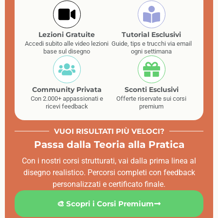
Lezioni Gratuite
Tutorial Esclusivi
Accedi subito alle video lezioni
Guide, tips e trucchi via email
base sul disegno
ogni settimana
Community Privata
Sconti Esclusivi
Con 2.000+ appassionati e
Offerte riservate sui corsi
ricevi feedback
premium
VUOI RISULTATI PIÙ VELOCI?
Passa dalla Teoria alla Pratica
Con i nostri corsi strutturati, vai dalla prima linea al
disegno realistico. Percorsi completi con feedback
personalizzati e certificato finale.
🎨 Scopri i Corsi Premium