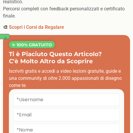
realistico.
Percorsi completi con feedback personalizzati e certificato
finale.
🎨
Scopri i Corsi da Regalare
✨ 100% GRATUITO
Ti è Piaciuto Questo Articolo?
C'è Molto Altro da Scoprire
Iscriviti gratis e accedi a video lezioni gratuite, guide e
una community di oltre 2.000 appassionati di disegno
come te.