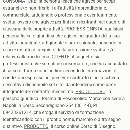
CONSUMATORE:
la persona fisica che agisce per scopi
estranei e/o non riferibili all’attività imprenditoriale,
commerciale, artigianale o professionale eventualmente
svolta, ovvero che agisce per fini non rientranti nel quadro di
ciascuna delle proprie attività.
PROFESSIONISTA:
qualsiasi
persona fisica o giuridica che agisce nel quadro della sua
attività industriale, artigianale o professionale, ponendo in
essere un atto di acquisto della professione svolta e /o
relativo alla medesima.
CLIENTE
: il soggetto sia
professionista che semplice consumatore, che ha acquistato
il corso di formazione on line secondo le informazioni e
condizioni espresse nel presente contratto e nella scheda
descrittiva disponibile sul sito, da intendersi come parte
integrante del contratto medesimo.
PRODUTTORE
: la
persona giuridica : Prisma di Pescosolido Marco con sede a
Napoli in Corso Secondigliano 254 (80144), PI
09423261214, che eroga il servizio di formazione
identificandolo con il proprio nome, marchio o altro segno
distintivo.
PRODOTTO
: il corso online Corso di Disegno.